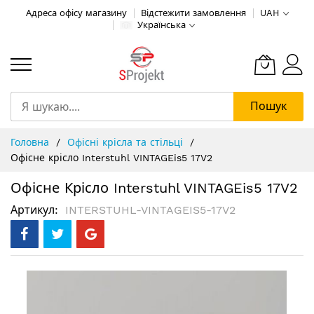
Адреса офісу магазину
Відстежити замовлення
UAH
Українська
Пошук
Skip
Головна
Офісні крісла та стільці
to
Офісне крісло Interstuhl VINTAGEis5 17V2
Content
Офісне Крісло Interstuhl VINTAGEis5 17V2
Артикул
INTERSTUHL-VINTAGEIS5-17V2
Перейти
до
кінця