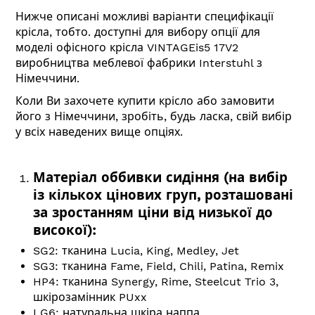
Нижче описані можливі варіанти специфікації
крісла, тобто. доступні для вибору опції для
моделі офісного крісла VINTAGEis5 17V2
виробництва меблевої фабрики Interstuhl з
Німеччини.
Коли Ви захочете купити крісло або замовити
його з Німеччини, зробіть, будь ласка, свій вибір
у всіх наведених вище опціях.
Матеріал оббивки сидіння (на вибір
із кількох цінових груп, розташовані
за зростанням ціни від низької до
високої):
SG2: тканина Lucia, King, Medley, Jet
SG3: тканина Fame, Field, Chili, Patina, Remix
HP4: тканина Synergy, Rime, Steelcut Trio 3,
шкірозамінник PUxx
LG6: натуральна шкіра наппа