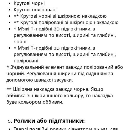
Кругові чорні
Кругові поліровані
** Кругові чорні зі шкіряною накладкою
** Кругові поліровані зі шкіряною накладкою
* М'які Т-подібні 3D підлокітники, з
регулюванням по висоті, ширині та глибині,
чорні
* М'які Т-подібні 3D підлокітники, з
регулюванням по висоті, ширині та глибині,
поліровані
* З'єднувальний елемент завжди полірований або
чорний. Регулювання ширини під сидінням за
допомогою швидкої засувки.
** Шкіряна накладка завжди чорна. Якщо
оббивка зі шкіри іншого кольору, то накладка
буде кольором оббивки.
Ролики або підп'ятники:
Тверді подвійні ролики діаметром 65 мм, для