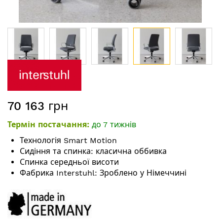
Перейти
до
початку
галереї
70 163 грн
зображень
Термін постачання:
до 7 тижнів
Технологія Smart Motion
Сидіння та спинка: класична оббивка
Спинка середньої висоти
Фабрика Interstuhl: Зроблено у Німеччині