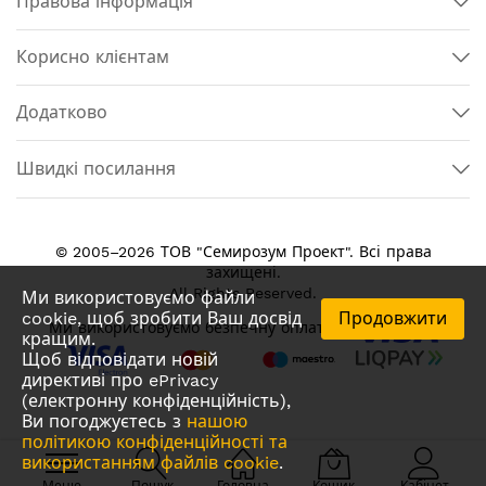
Правова інформація
Корисно клієнтам
Додатково
Швидкі посилання
© 2005–2026 ТОВ "Семирозум Проект". Всі права
захищені.
All Rights Reserved.
Ми використовуємо файли
cookie, щоб зробити Ваш досвід
Продовжити
Ми використовуємо безпечну оплату
кращим.
Щоб відповідати новій
директиві про ePrivacy
(електронну конфіденційність),
Ви погоджуєтесь з
нашою
політикою конфіденційності та
використанням файлів cookie
.