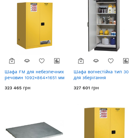
Шафа FM для небезпечних
Шафа вогнестійка тип 30
речовин 1092×864×1651 мм
для зберігання
711041
небезпечних речовин
323 465 грн
327 601 грн
591133