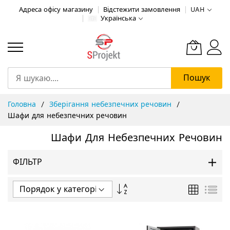
Адреса офісу магазину
Відстежити замовлення
UAH
Українська
Пошук
Skip
Головна
Зберігання небезпечних речовин
to
Шафи для небезпечних речовин
Content
Шафи Для Небезпечних Речовин
ФІЛЬТР
Сортувати
Таблиця
Спи
у
порядку
збільшення