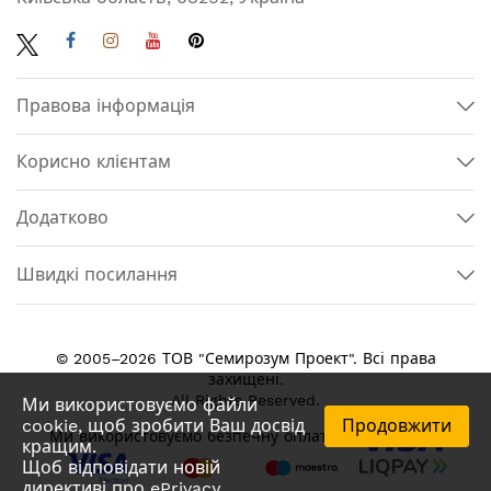
Правова інформація
Корисно клієнтам
Додатково
Швидкі посилання
© 2005–2026 ТОВ "Семирозум Проект". Всі права
захищені.
All Rights Reserved.
Ми використовуємо файли
cookie, щоб зробити Ваш досвід
Продовжити
Ми використовуємо безпечну оплату
кращим.
Щоб відповідати новій
директиві про ePrivacy