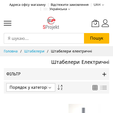
Адреса офісу магазину
Відстежити замовлення
UAH
Українська
Пошук
Skip
Головна
Штабелери
Штабелери електричні
to
Content
Штабелери Електричні
ФІЛЬТР
Сортувати
Таблиця
Спи
у
порядку
збільшення