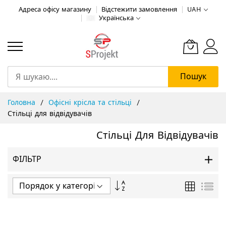
Адреса офісу магазину
Відстежити замовлення
UAH
Українська
Пошук
Skip
Головна
Офісні крісла та стільці
to
Стільці для відвідувачів
Content
Стільці Для Відвідувачів
ФІЛЬТР
Сортувати
Таблиця
Спи
у
порядку
збільшення