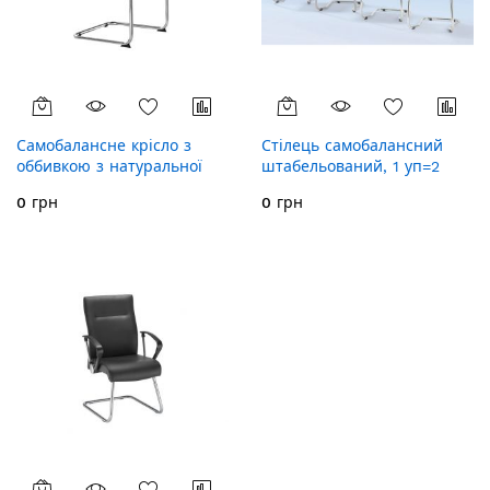
Самобалансне крісло з
Стілець самобалансний
оббивкою з натуральної
штабельований, 1 уп=2
шкіри, каркас хромований,
шт., 521882
0 грн
0 грн
од. упак. 2 шт., колір шкіри
чорний