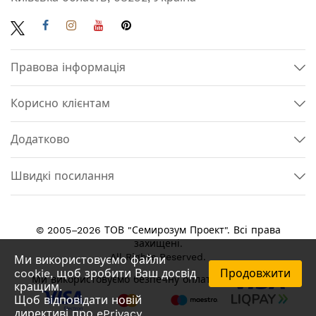
Правова інформація
Корисно клієнтам
Додатково
Швидкі посилання
© 2005–2026 ТОВ "Семирозум Проект". Всі права
захищені.
All Rights Reserved.
Ми використовуємо файли
cookie, щоб зробити Ваш досвід
Продовжити
Ми використовуємо безпечну оплату
кращим.
Щоб відповідати новій
директиві про ePrivacy