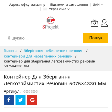
Адреса офісу магазину
Відстежити замовлення
UAH
Українська
Пошук
Skip
Головна
Зберігання небезпечних речовин
to
Контейнери для небезпечних речовин
Content
Контейнер для зберігання легкозаймистих речовин
5075×4330 мм
Контейнер Для Зберігання
Легкозаймистих Речовин 5075×4330 Мм
Артикул
605306