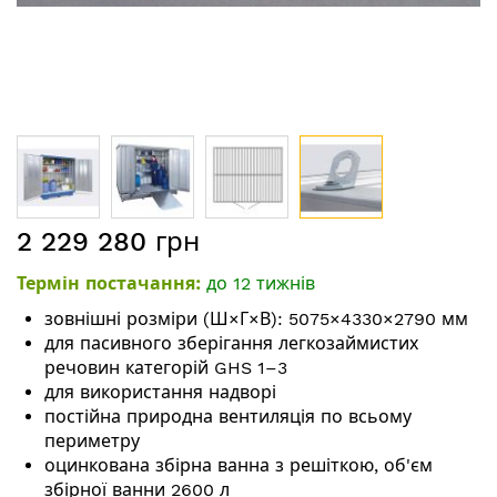
Перейти
2 229 280 грн
до
початку
Термін постачання:
до 12 тижнів
галереї
зображень
зовнішні розміри (Ш×Г×В): 5075×4330×2790 мм
для пасивного зберігання легкозаймистих
речовин категорій GHS 1–3
для використання надворі
постійна природна вентиляція по всьому
периметру
оцинкована збірна ванна з решіткою, об'єм
збірної ванни 2600 л