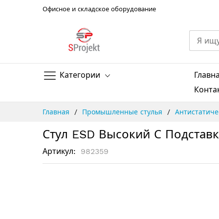
Офисное и складское оборудование
Категории
Главн
Конта
Skip
Главная
Промышленные стулья
Антистатиче
to
Content
Стул ESD Высокий С Подставк
Артикул
982359
Пропустить
и
перейти
к