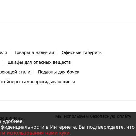
еля
Товары в наличии
Офисные табуреты
Шкафы для опасных веществ
веющей стали
Поддоны для бочек
нтейнеры самоопрокидывающиеся
Мы используем безопасную оплату
а защищены.
 удобнее.
нфиденциальности в Интернете, Вы подтверждаете, что
 и использования нами куки
.