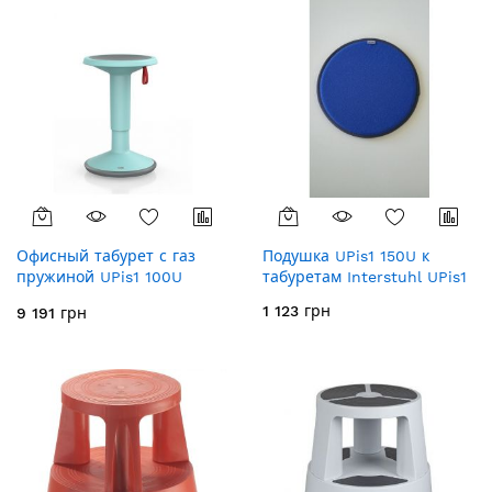
Офисный табурет с газ
Подушка UPis1 150U к
пружиной UPis1 100U
табуретам Interstuhl UPis1
светло-синий
1 123 грн
9 191 грн