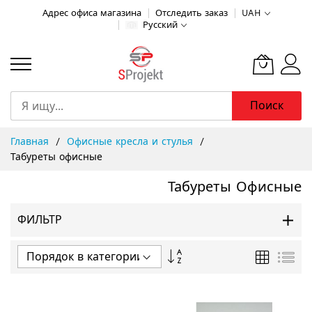
Адрес офиса магазина
Отследить заказ
UAH
Русский
Поиск
Skip
Главная
Офисные кресла и стулья
to
Табуреты офисные
Content
Табуреты Офисные
ФИЛЬТР
Задать
Сетка
Спи
направление
по
убыванию