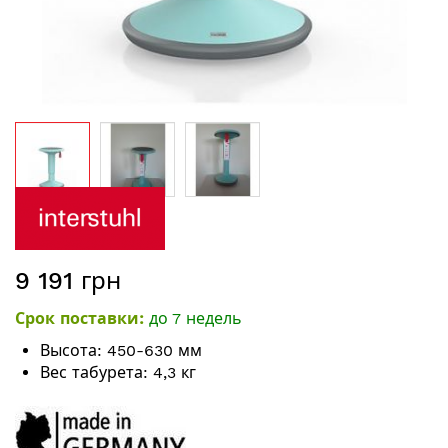
Перейти
к
началу
галереи
9 191 грн
изображений
Срок поставки:
до 7 недель
Высота: 450-630 мм
Вес табурета: 4,3 кг