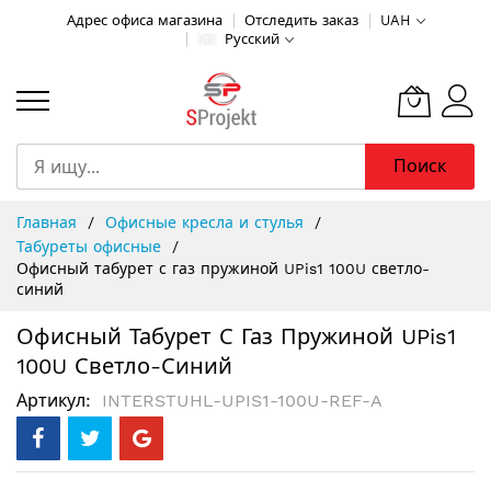
Адрес офиса магазина
Отследить заказ
UAH
Русский
Поиск
Skip
Главная
Офисные кресла и стулья
to
Табуреты офисные
Content
Офисный табурет с газ пружиной UPis1 100U светло-
синий
Офисный Табурет С Газ Пружиной UPis1
100U Светло-Синий
Артикул
INTERSTUHL-UPIS1-100U-REF-A