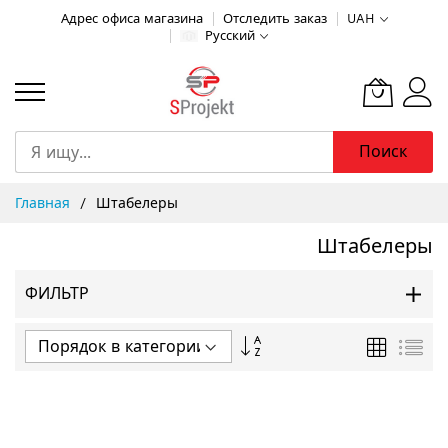
Адрес офиса магазина
Отследить заказ
UAH
Русский
Поиск
Skip
Главная
Штабелеры
to
Content
Штабелеры
ФИЛЬТР
Задать
Сетка
Спи
направление
по
убыванию