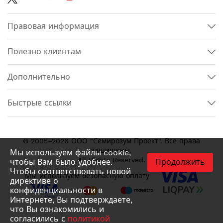
Правовая информация
Полезно клиентам
Дополнительно
Быстрые ссылки
© 2005–2026 ООО "Семирозум Проект". Все права
защищены.
Мы используем файлы cookie,
All Rights Reserved.
чтобы Вам было удобнее.
Продолжить
Чтобы соответствовать новой
Мы используем безопасную оплату
директиве о
конфиденциальности в
Интернете, Вы подтверждаете,
что Вы ознакомились и
согласились с
политикой