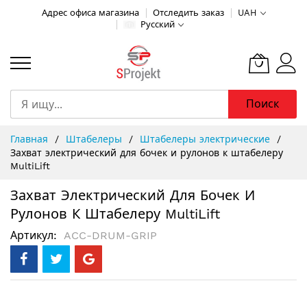
Адрес офиса магазина
Отследить заказ
UAH
Русский
Поиск
Skip
Главная
Штабелеры
Штабелеры электрические
to
Захват электрический для бочек и рулонов к штабелеру
Content
MultiLift
Захват Электрический Для Бочек И
Рулонов К Штабелеру MultiLift
Артикул
ACC-DRUM-GRIP
Пропустить