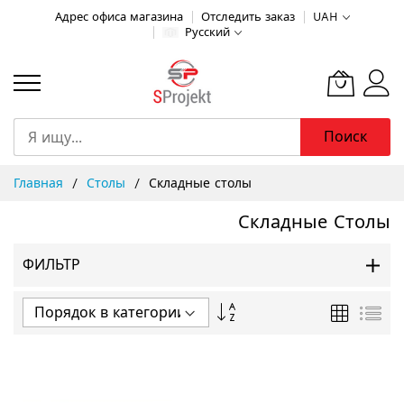
Адрес офиса магазина
Отследить заказ
UAH
Русский
Поиск
Skip
Главная
Столы
Складные столы
to
Content
Складные Столы
ФИЛЬТР
Задать
Сетка
Спи
направление
по
убыванию