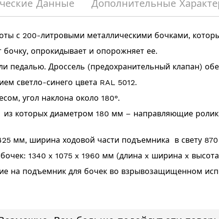
ческие Данные
Дополнительные Характе
оты с 200-литровыми металлическими бочками, которы
т бочку, опрокидывает и опорожняет ее.
ли педалью. Дроссель (предохранительный клапан) обе
ем светло-синего цвета RAL 5012.
сом, угол наклона около 180°.
2 из которых диаметром 180 мм – направляющие ролики
425 мм, ширина ходовой части подъемника в свету 870
очек: 1340 x 1075 x 1960 мм (длина x ширина x высота
е на подъемник для бочек во взрывозащищенном испол