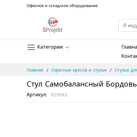
Офисное и складское оборудование
Категории
Главн
Конта
Skip
Главная
Офисные кресла и стулья
Стулья дл
to
Content
Стул Самобалансный Бордовый
Артикул
521883
Пропустить
и
перейти
к