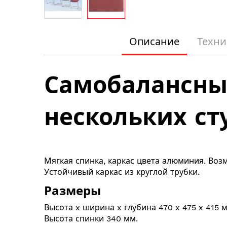
Перейти
к
Описание
Техни
началу
галереи
изображений
Самобалансный
нескольких ст
Мягкая спинка, каркас цвета алюминия. Воз
Устойчивый каркас из круглой трубки.
Размеры
Высота x ширина x глубина 470 x 475 x 415 
Высота спинки 340 мм.