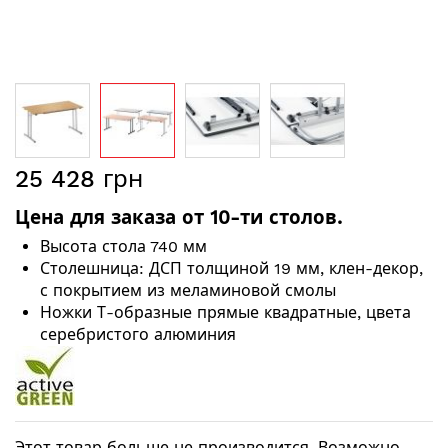
Перейти
25 428 грн
к
началу
Цена для заказа от 10-ти столов.
галереи
изображений
Высота стола 740 мм
Столешница: ДСП толщиной 19 мм, клен-декор,
с покрытием из меламиновой смолы
Ножки Т-образные прямые квадратные, цвета
серебристого алюминия
Этот товар больше не производится. Возможно,