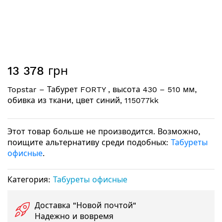
Перейти
13 378 грн
к
началу
Topstar – Табурет FORTY , высота 430 – 510 мм,
галереи
обивка из ткани, цвет синий, 115077kk
изображений
Этот товар больше не производится. Возможно,
поищите альтернативу среди подобных:
Табуреты
офисные
.
Категория:
Табуреты офисные
Доставка "Новой почтой"
Надежно и вовремя