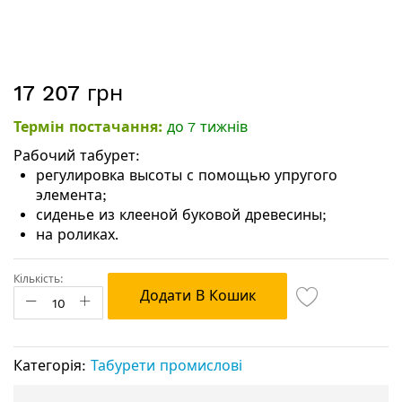
Перейти
17 207 грн
до
початку
Термін постачання:
до 7 тижнів
галереї
зображень
Рабочий табурет:
регулировка высоты с помощью упругого
элемента;
сиденье из клееной буковой древесины;
на роликах.
Кількість:
Додати В Кошик
Категорія:
Табурети промислові