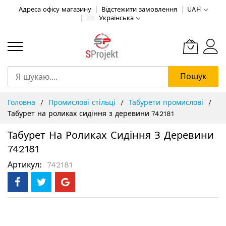
Адреса офісу магазину
Відстежити замовлення
UAH
Українська
Пошук
Skip
Головна
Промислові стільці
Табурети промислові
to
Табурет на роликах сидіння з деревини 742181
Content
Табурет На Роликах Сидіння З Деревини
742181
Артикул
742181
Перейти
до