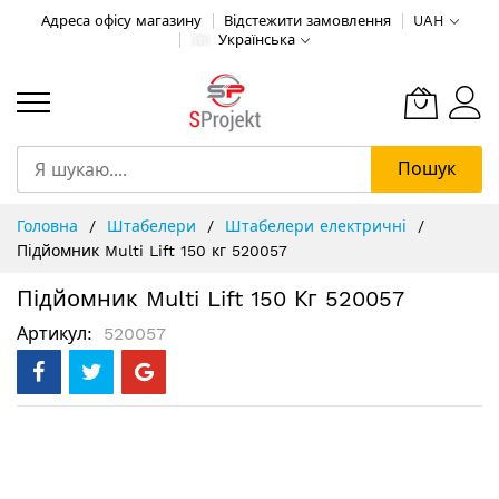
Адреса офісу магазину
Відстежити замовлення
UAH
Українська
Пошук
Skip
Головна
Штабелери
Штабелери електричні
to
Підйомник Multi Lift 150 кг 520057
Content
Підйомник Multi Lift 150 Кг 520057
Артикул
520057
Перейти
до
кінця