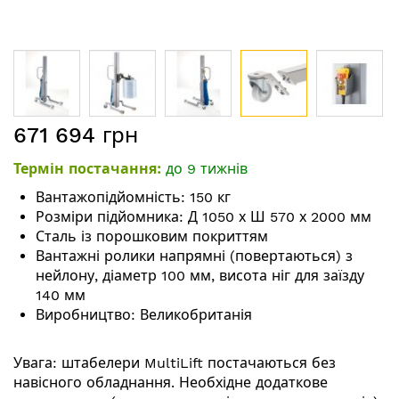
Перейти
671 694 грн
до
початку
Термін постачання:
до 9 тижнів
галереї
зображень
Вантажопідйомність: 150 кг
Розміри підйомника: Д 1050 х Ш 570 х 2000 мм
Сталь із порошковим покриттям
Вантажні ролики напрямні (повертаються) з
нейлону, діаметр 100 мм, висота ніг для заїзду
140 мм
Виробництво: Великобританія
Увага
: штабелери MultiLift постачаються без
навісного обладнання. Необхідне додаткове