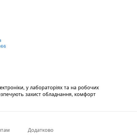
з
366
ектроніки, у лабораторіях та на робочих
безпечують захист обладнання, комфорт
нтам
Додатково