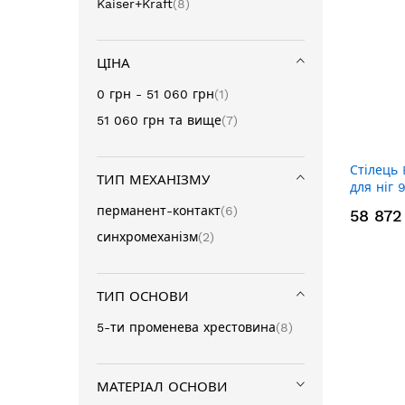
позиція
Kaiser+Kraft
8
ЦІНА
позиція
0 грн
-
51 060 грн
1
позиція
51 060 грн
та вище
7
Стілець 
ТИП МЕХАНІЗМУ
для ніг 
позиція
перманент-контакт
6
58 872
позиція
синхромеханізм
2
ТИП ОСНОВИ
позиція
5-ти променева хрестовина
8
МАТЕРІАЛ ОСНОВИ