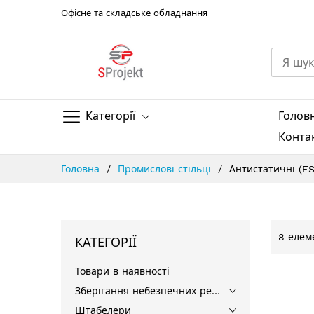
Офісне та складське обладнання
Категорії
Голов
Конта
Skip
Головна
Промислові стільці
Антистатичні (ES
to
Content
8
елеме
КАТЕГОРІЇ
Товари в наявності
Зберігання небезпечних речовин
Штабелери