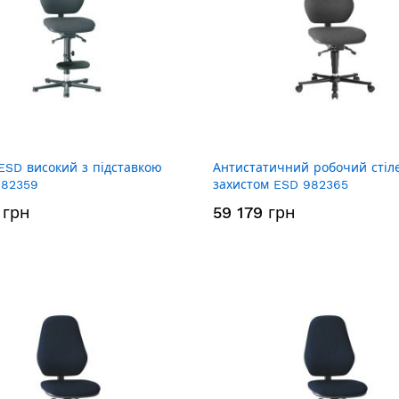
ESD високий з підставкою
Антистатичний робочий стіле
982359
захистом ESD 982365
 грн
59 179 грн