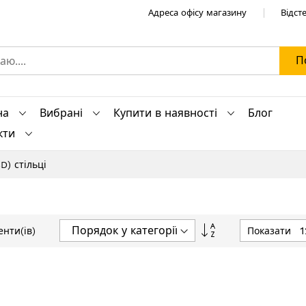
Адреса офісу магазину
Відст
П
на
Вибрані
Купити в наявності
Блог
кти
D) стільці
Сортувати
Показати
нти(ів)
у
порядку
збільшення