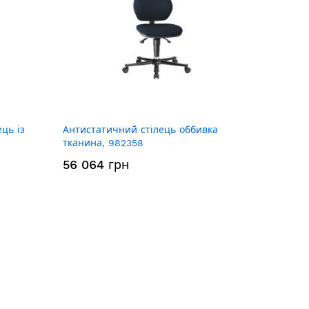
ць із
Антистатичний стілець оббивка
тканина, 982358
56 064 грн