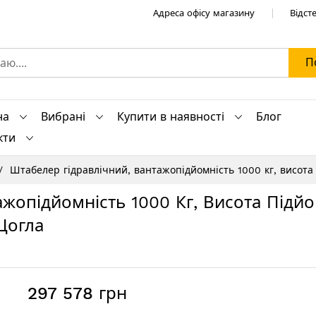
Адреса офісу магазину
Відст
П
на
Вибрані
Купити в наявності
Блог
кти
Штабелер гідравлічний, вантажопідйомність 1000 кг, висота
жопідйомність 1000 Кг, Висота Підй
Щогла
297 578 грн