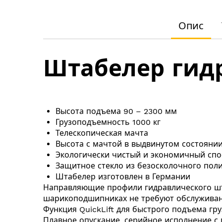
Перейти
до
Опис
початку
галереї
зображень
Штабелер гид
Высота подъема 90 – 2300 мм
Грузоподъемность 1000 кг
Телескопическая мачта
Высота с мачтой в выдвинутом состоянии
Экологически чистый и экономичный сп
Защитное стекло из безосколочного пол
Штабелер изготовлен в Германии
Направляющие профили
гидравлического ш
шарикоподшипниках не требуют обслуживан
Функция QuickLift для быстрого подъема груз
Плавное опускание, серийное исполнение с