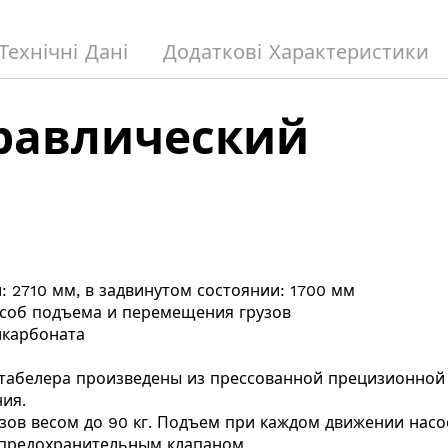
Технічні Дані
Додаткові Характеристики
равлический
: 2710 мм, в задвинутом состоянии: 1700 мм
особ подъема и перемещения грузов
икарбоната
табелера
произведены из прессованной прецизионной 
ия.
ов весом до 90 кг. Подъем при каждом движении насоса 
 предохранительным клапаном.