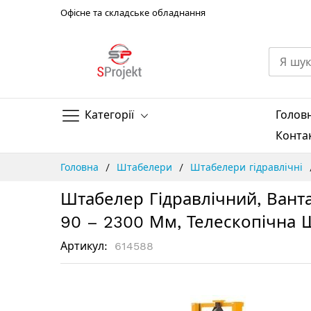
Офісне та складське обладнання
Категорії
Голов
Конта
Skip
Головна
Штабелери
Штабелери гідравлічні
to
Content
Штабелер Гідравлічний, Ванта
90 – 2300 Мм, Телескопічна 
Артикул
614588
Перейти
до