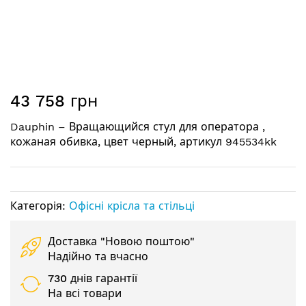
Перейти
43 758 грн
до
початку
Dauphin – Вращающийся стул для оператора ,
галереї
кожаная обивка, цвет черный, артикул 945534kk
зображень
Категорія:
Офісні крісла та стільці
Доставка "Новою поштою"
Надійно та вчасно
730 днів гарантії
На всі товари